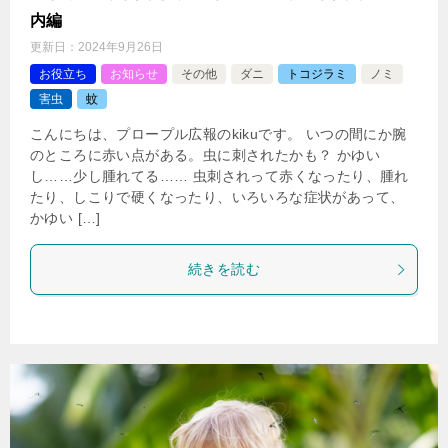
内編
更新日：
2024年9月26日
お役立ち
お知らせ
その他
ダニ
トコジラミ
ノミ
害虫
蚊
こんにちは、プロープル広報のkikuです。 いつの間にか腕
のところに赤い点がある。虫に刺されたかも？ かゆい
し……少し腫れてる…… 虫刺されって赤くなったり、腫れ
たり、しこりで硬くなったり、いろいろな症状があって、
かゆい […]
続きを読む