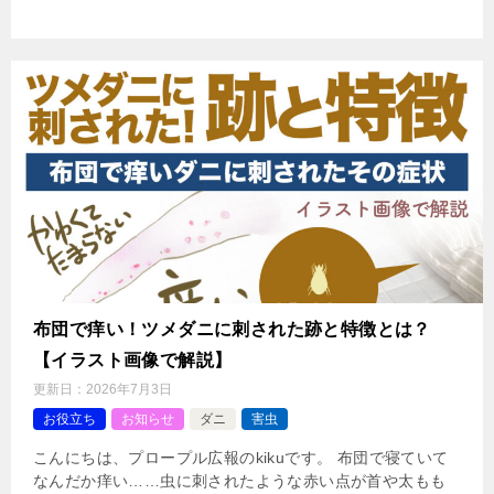
布団で痒い！ツメダニに刺された跡と特徴とは？
【イラスト画像で解説】
更新日：
2026年7月3日
お役立ち
お知らせ
ダニ
害虫
こんにちは、プロープル広報のkikuです。 布団で寝ていて
なんだか痒い……虫に刺されたような赤い点が首や太もも