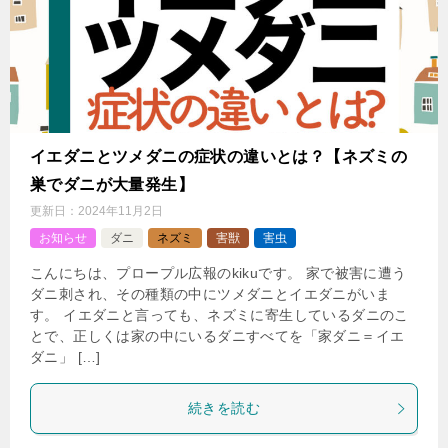
イエダニとツメダニの症状の違いとは？【ネズミの
巣でダニが大量発生】
更新日：
2024年11月2日
お知らせ
ダニ
ネズミ
害獣
害虫
こんにちは、プロープル広報のkikuです。 家で被害に遭う
ダニ刺され、その種類の中にツメダニとイエダニがいま
す。 イエダニと言っても、ネズミに寄生しているダニのこ
とで、正しくは家の中にいるダニすべてを「家ダニ＝イエ
ダニ」 […]
続きを読む