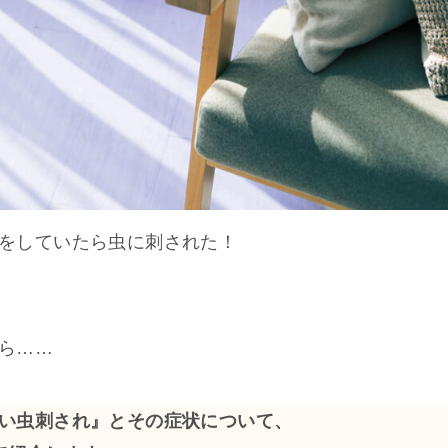
をしていたら虫に刺された！
ら……
い虫刺され』とその症状について、