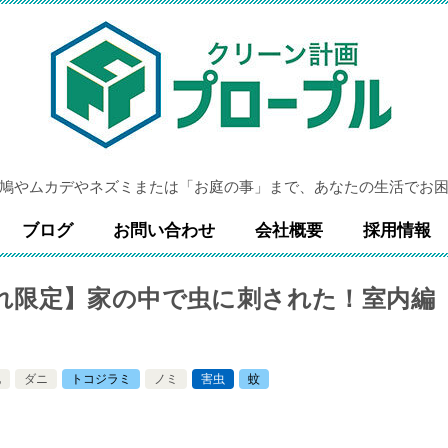
鳩やムカデやネズミまたは「お庭の事」まで、あなたの生活でお
ブログ
お問い合わせ
会社概要
採用情報
れ限定】家の中で虫に刺された！室内編
他
ダニ
トコジラミ
ノミ
害虫
蚊