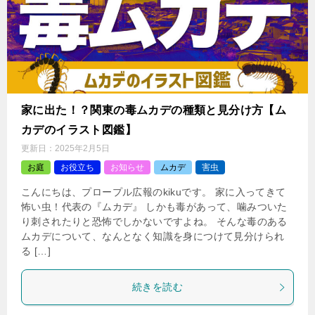
家に出た！？関東の毒ムカデの種類と見分け方【ム
カデのイラスト図鑑】
更新日：
2025年2月5日
お庭
お役立ち
お知らせ
ムカデ
害虫
こんにちは、プロープル広報のkikuです。 家に入ってきて
怖い虫！代表の『ムカデ』 しかも毒があって、噛みついた
り刺されたりと恐怖でしかないですよね。 そんな毒のある
ムカデについて、なんとなく知識を身につけて見分けられ
る […]
続きを読む