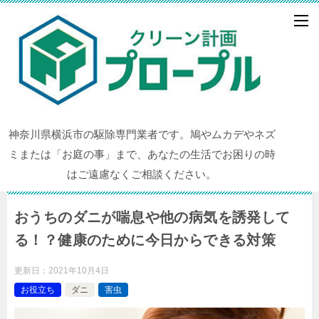
神奈川県横浜市の駆除専門業者です。鳩やムカデやネズ
ミまたは「お庭の事」まで、あなたの生活でお困りの時
はご遠慮なくご相談ください。
おうちのダニが喘息や他の病気を誘発して
る！？健康のために今日からできる対策
更新日：
2021年10月4日
お役立ち
ダニ
害虫