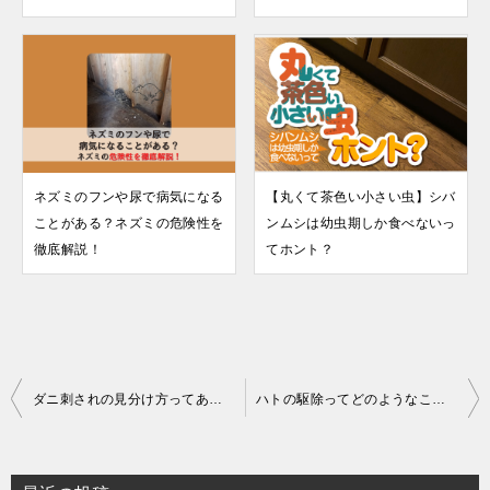
ネズミのフンや尿で病気になる
【丸くて茶色い小さい虫】シバ
ことがある？ネズミの危険性を
ンムシは幼虫期しか食べないっ
徹底解説！
てホント？
投
ダニ刺されの見分け方ってあるの？他の虫刺されと【7つの違いと特徴】
ハトの駆除ってどのようなことをするの？【鳥獣保護法とは】
稿
ナ
ビ