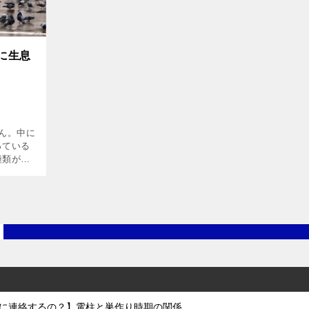
に生息
ん。中に
っている
種類があ
この記事
種類につ
に連絡するの？】電柱と巣作り時期の関係