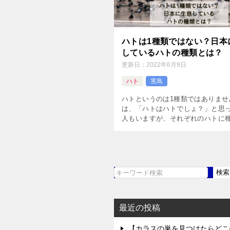
ハトは1種類ではない？日本
しているハトの種類とは？
更新日：
2022年6月9日
ハト
害鳥
ハトというのは1種類ではありませ
は、「ハトはハトでしょ？」と思
人もいますが、それぞれのハトに
り、特徴も異なるのです。 そこで
では、日本に生息しているハトの
いて詳しく解説していきます […]
検索
検
索
最近の投稿
【カラスの巣を見つけたらどこ