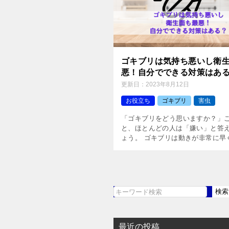
ゴキブリは気持ち悪いし衛
悪！自分でできる対策はあ
更新日：
2023年8月12日
お役立ち
ゴキブリ
害虫
「ゴキブリをどう思いますか？」
と、ほとんどの人は「嫌い」と答
ょう。 ゴキブリは動きが非常に早
ルムもちょっと気持ち悪いですよ
だ、ゴキブリは見た目が気持ち悪
はなく、衛生面も最悪なのです。 [
検索
検
索
最近の投稿