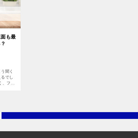
生面も最
る？
こう聞く
えるでし
く、フォ
ね。た
いだけで
…]