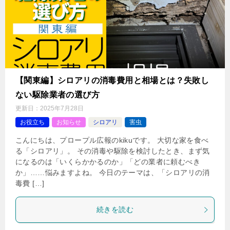
【関東編】シロアリの消毒費用と相場とは？失敗し
ない駆除業者の選び方
更新日：
2025年7月28日
お役立ち
お知らせ
シロアリ
害虫
こんにちは、プロープル広報のkikuです。 大切な家を食べ
る「シロアリ」。 その消毒や駆除を検討したとき、まず気
になるのは「いくらかかるのか」「どの業者に頼むべき
か」……悩みますよね。 今日のテーマは、「シロアリの消
毒費 […]
続きを読む