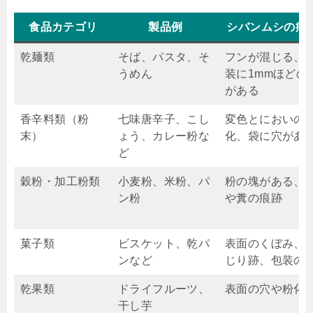
食品カテゴリ
製品例
シバンムシの痕
乾麺類
そば、パスタ、そ
フンが混じる、
うめん
装に1mmほどの
がある
香辛料類（粉
七味唐辛子、こし
変色とにおいの
末）
ょう、カレー粉な
化、袋に穴があ
ど
穀粉・加工粉類
小麦粉、米粉、パ
粉の塊がある、
ン粉
や糞の痕跡
菓子類
ビスケット、乾パ
表面のくぼみ、
ンなど
じり跡、包装の
乾果類
ドライフルーツ、
表面の穴や粉化
干し芋