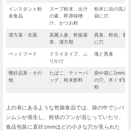
インスタント粉
スープ粉末、出汁
粉末に虫の混入
末食品
の素、即席味噌
袋に穴
汁、かつお粉
漢方薬・生薬
高麗人参、乾燥薬
異臭、粉化、製
草、漢方類
に穴
ペットフード
ドライタイプ、ふ
塊と異臭
りかけ
嗜好品系・その
たばこ、ティーバ
袋や箱に1mm前
他
ッグ、粉末飲料
の穴、木くず状
粉
上の表にあるような乾燥食品では、袋の中でシバ
ンムシが発生し、粉状のフンが混じっていたり、
食品包装に直径1mmほどの小さな穴が見られた