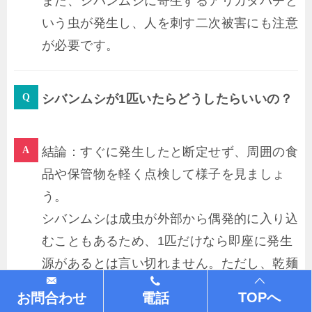
また、シバンムシに寄生するアリガタバチと
いう虫が発生し、人を刺す二次被害にも注意
が必要です。
シバンムシが1匹いたらどうしたらいいの？
結論：すぐに発生したと断定せず、周囲の食
品や保管物を軽く点検して様子を見ましょ
う。
シバンムシは成虫が外部から偶発的に入り込
むこともあるため、1匹だけなら即座に発生
源があるとは言い切れません。ただし、乾麺
や香辛料、畳、本などからも発生する虫なの
TOPへ
お問合わせ
電話
で、念のため食品棚や保存している備蓄品を