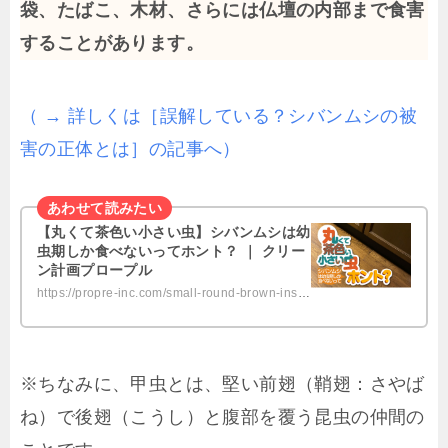
袋、たばこ、木材、さらには仏壇の内部まで食害
することがあります。
（ → 詳しくは［誤解している？シバンムシの被
害の正体とは］の記事へ）
【丸くて茶色い小さい虫】シバンムシは幼
虫期しか食べないってホント？ ｜ クリー
ン計画プロープル
https://propre-inc.com/small-round-brown-insect/
※ちなみに、甲虫とは、堅い前翅（鞘翅：さやば
ね）で後翅（こうし）と腹部を覆う昆虫の仲間の