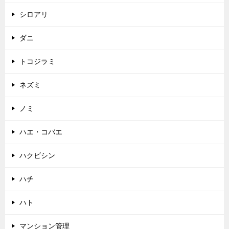
シロアリ
ダニ
トコジラミ
ネズミ
ノミ
ハエ・コバエ
ハクビシン
ハチ
ハト
マンション管理