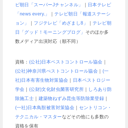
ビ朝日「スーパーJチャンネル」
｜
日本テレビ
「news every.」
｜
テレビ朝日「報道ステーシ
ョン」
｜
フジテレビ「めざまし8」
｜
テレビ朝
日「グッド！モーニングブログ」
そのほか多
数メディア出演対応（順不同）
資格：
(公社)日本ペストコントロール協会
｜
(公社)神奈川県ぺストコントロール協会
｜
(一
社)日本有害生物対策協会
｜
日本ペストロジー
学会
｜
(公財)文化財虫菌害研究所
｜
しろあり防
除施工士
｜
建築物ねずみ昆虫等防除業登録
｜
(一社)日本鳥獣被害対策協会
｜
セントリコン・
テクニカル・マスター
などその他にも多数の
資格を保有