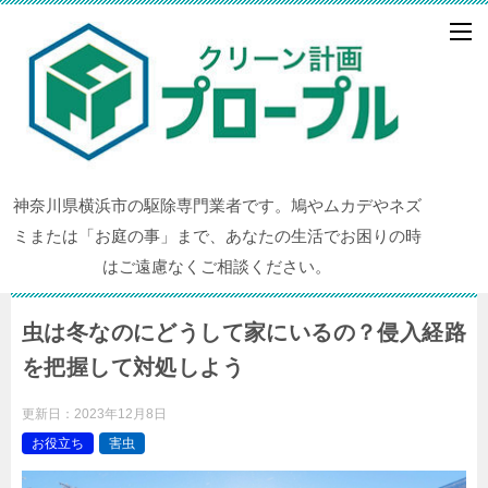
神奈川県横浜市の駆除専門業者です。鳩やムカデやネズ
ミまたは「お庭の事」まで、あなたの生活でお困りの時
はご遠慮なくご相談ください。
虫は冬なのにどうして家にいるの？侵入経路
を把握して対処しよう
更新日：
2023年12月8日
お役立ち
害虫