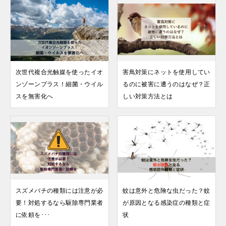
次世代複合光触媒を使ったイオ
害鳥対策にネットを使用してい
ンゾーンプラス！細菌・ウイル
るのに被害に遭うのはなぜ？正
スを無害化へ
しい対策方法とは
スズメバチの種類には注意が必
蚊は意外と危険な虫だった？蚊
要！対処するなら駆除専門業者
が原因となる感染症の種類と症
に依頼を･･･
状