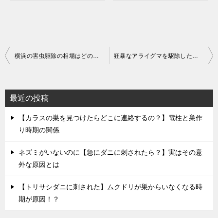
投
横浜の害虫駆除の相場はどのくらい？
狂暴なアライグマを駆除したい…横浜市民の方は業者に依頼を！
稿
ナ
ビ
最近の投稿
ゲ
ー
【カラスの巣を見つけたらどこに連絡するの？】電柱と巣作
シ
り時期の関係
ョ
ネズミがいないのに【急にダニに刺されたら？】実はその意
ン
外な原因とは
【トリサシダニに刺された】ムクドリが巣からいなくなる時
期が原因！？