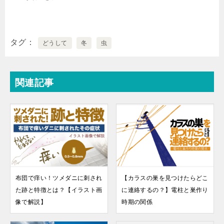
タグ
どうして
冬
虫
関連記事
布団で痒い！ツメダニに刺され
【カラスの巣を見つけたらどこ
た跡と特徴とは？【イラスト画
に連絡するの？】電柱と巣作り
像で解説】
時期の関係