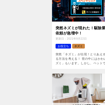
突然ネズミが現れた！駆除
依頼が急増中！
更新日：
2021年9月22日
お役立ち
ネズミ
突然「ネズミ」が出現！とりあえ
る方法を考える！ 世の中にはかわ
ズミ」もいます。しかし、ペット
見ず知らずの「ネズミ」が突然家
ら、パニックになりますよね。 そ
てて退治（駆除）する方法を考 […