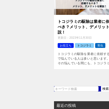
トコジラミの駆除は業者に
べき？メリット、デメリッ
説！
更新日：
2023年11月30日
お役立ち
トコジラミ
害虫
トコジラミの駆除を業者に依頼す
で悩んでいる人は多いと思います。
その悩んでいる間にも、トコジラ
をし続けていますので、できるだ
断し駆除することが大切になります
でこの記事では、トコジラミ […]
検索
検
索
最近の投稿