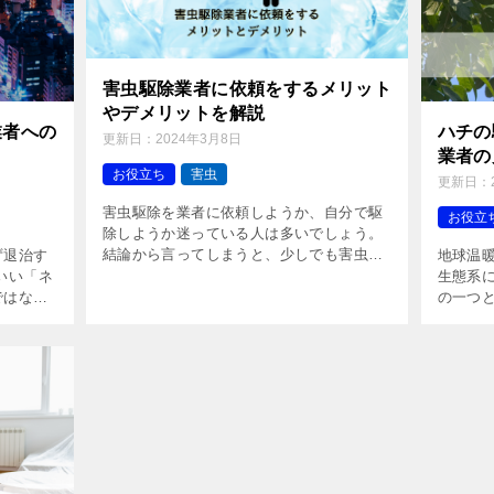
害虫駆除業者に依頼をするメリット
やデメリットを解説
業者への
ハチの
更新日：
2024年3月8日
業者の
お役立ち
害虫
更新日：
害虫駆除を業者に依頼しようか、自分で駆
お役立
除しようか迷っている人は多いでしょう。
結論から言ってしまうと、少しでも害虫駆
ず退治す
地球温
除に不安要素がある場合には、害虫駆除業
いい「ネ
生態系
者に依頼することがおすすめです。 この記
ではない
の一つ
事では、害虫駆除業者に依頼 […]
にでた
ハチの
して、慌
います
]
合、刺さ