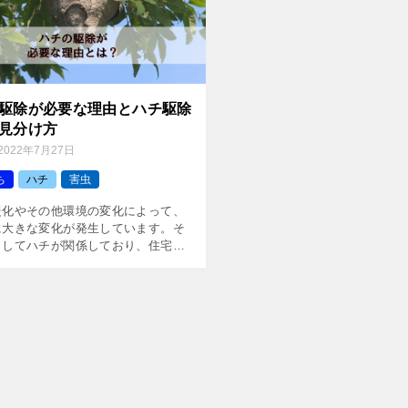
駆除が必要な理由とハチ駆除
見分け方
2022年7月27日
ち
ハチ
害虫
暖化やその他環境の変化によって、
に大きな変化が発生しています。そ
としてハチが関係しており、住宅に
巣を作ってしまうことも近年増えて
。 もしハチの巣が自宅に作られた場
れる可能性が出てくる […]