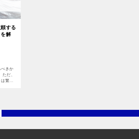
依頼する
トを解
るべきか
 ただ、
ミは繁殖
け早く決
。 そこ