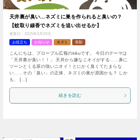
天井裏が臭い…ネズミに巣を作られると臭いの？
【蚊取り線香でネズミを追い出せるか】
更新日：
2025年3月20日
お役立ち
お知らせ
ネズミ
害獣
こんにちは、プロープル広報のkikuです。 今日のテーマは
「天井裏が臭い！！」 天井から嫌なニオイがする……鼻に
ツーンとくる尿の強いニオイ！とにかく臭くてたまらな
い……その「臭い」の正体、ネズミの巣が原因かも？ しか
も、 […]
続きを読む