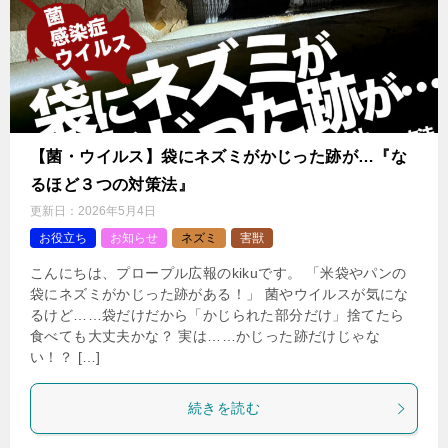
【菌・ウイルス】袋にネズミがかじった跡が…『な
るほど３つの対策法』
更新日：
2026年5月4日
お役立ち
お知らせ
ネズミ
害獣
こんにちは、プロープル広報のkikuです。 「米袋やパンの
袋にネズミがかじった跡がある！」 菌やウイルスが気にな
るけど……袋だけだから「かじられた部分だけ」捨てたら
食べても大丈夫かな？ 実は……かじった跡だけじゃな
い！？ […]
続きを読む