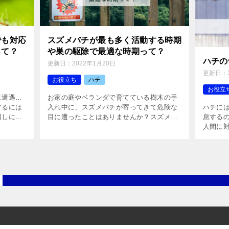
でも対応
スズメバチが最も多く活動する時期
って？
や巣の駆除で最適な時期って？
ハチの
更新日：
2022年1月20日
更新日：
お役立ち
ハチ
お役立
に遭遇…
お家の庭やベランダで育てている樹木の手
するには
入れ中に、スズメバチが寄ってきて危険な
ハチに
回しにし
目に遭ったことはありませんか？スズメバ
息するの
メバチの
チに刺されると、呼吸困難や血圧低下だけ
人間に
チが増え
ではなく、アナフィラキシーショックで意
ん。 
…]
識喪失となり命の危険に見舞われ […]
のか、
ます。 