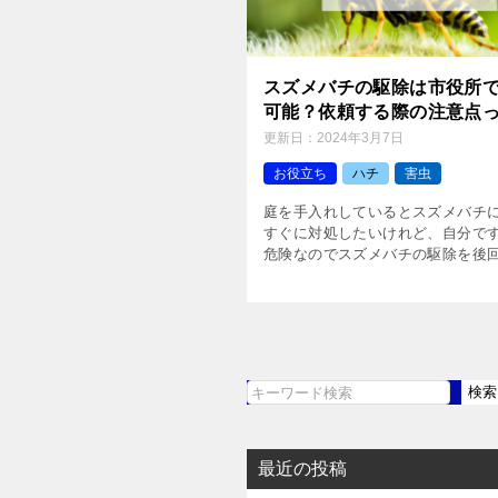
スズメバチの駆除は市役所
可能？依頼する際の注意点
更新日：
2024年3月7日
お役立ち
ハチ
害虫
庭を手入れしているとスズメバチ
すぐに対処したいけれど、自分で
危険なのでスズメバチの駆除を後
ていませんか？放っておくとスズ
巣が拡大して、どんどんスズメバ
てきてしまいますよ。しかし、ス [
検索
検
索
最近の投稿