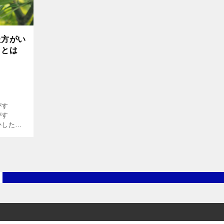
た方がい
ことは
がす
がす
かしたら
家にコウ
す。コウ
れば家