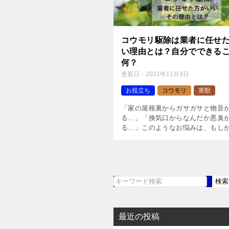
コウモリ駆除は業者に任せ
い理由とは？自分でできる
何？
更新日：
2021年11月4日
お役立ち
コウモリ
害獣
「家の屋根裏からガサガサと物音
る…」「換気口からなんだか悪臭
る…」このようなお悩みは、もし
コウモリの仕業かもしれません。 
モリが巣を作ることはよくありま
モリはほんの数センチの隙間があ
[…]
検索
検
索
最近の投稿