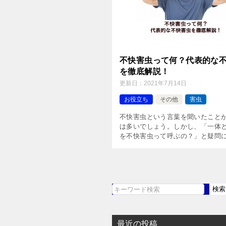
不快害虫って何？代表的な
を徹底解説！
更新日：
2021年7月14日
お役立ち
その他
害虫
不快害虫という言葉を聞いたこと
は多いでしょう。しかし、「一体
を不快害虫って呼ぶの？」と疑問
いる人もいると思います。 そこで
では、代表的な不快害虫について
説していきます。 不快害虫っ […]
検索
検
索
最近の投稿