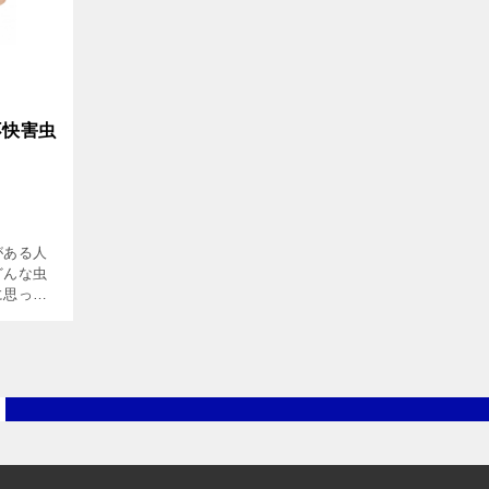
不快害虫
がある人
どんな虫
に思って
この記事
詳しく解